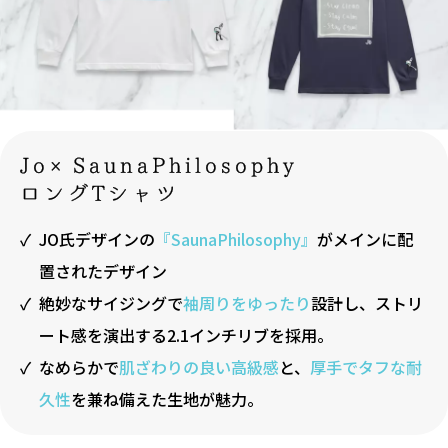
Jo×SaunaPhilosophy
ロングTシャツ
JO氏デザインの
『SaunaPhilosophy』
がメインに配
置されたデザイン
絶妙なサイジングで
袖周りをゆったり
設計し、ストリ
ート感を演出する2.1インチリブを採用。
なめらかで
肌ざわりの良い高級感
と、
厚手でタフな耐
久性
を兼ね備えた生地が魅力。