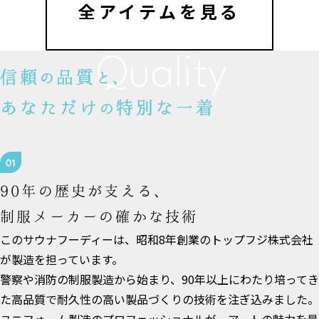
全アイテムを見る
Quality
信頼
品質
の
と、
あなただけ
特別な一着
の
90年の歴史が支える、
制服メーカーの確かな技術
このサウナフーディーは、昭和8年創業のトップフジ株式会社
が製造を担っています。
警察や消防の制服製造から始まり、90年以上にわたり培ってき
た高品質で耐久性の高い製品づくりの技術を注ぎ込みました。