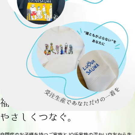
あなたの一着
が、
福祉
社会
と
を
やさしくつなぐ。
自閉症のお子様を持つご家族とJO氏家族の温かい交友から生